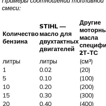
Примеры соотношений топливной
смеси:
Другие
STIHL —
моторн
Количество
масло для
масла
бензина
двухтактных
специфи
двигателей
2Т-ТС
литры
литры
(см³)
1
0.02
(20)
5
0.10
(100)
10
0.20
(200)
15
0.30
(300)
20
0.40
(400)