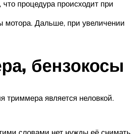
, что процедура происходит при
ы мотора. Дальше, при увеличении
ера, бензокосы
ля триммера является неловкой.
гими словами нет нужды её снимать