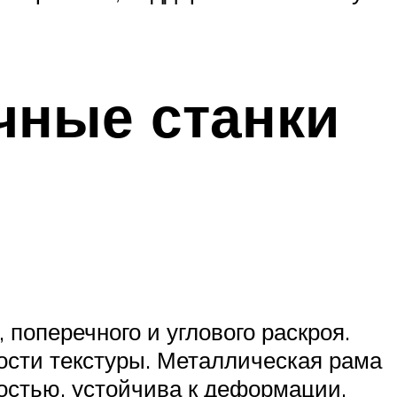
чные станки
поперечного и углового раскроя.
ости текстуры. Металлическая рама
остью, устойчива к деформации.