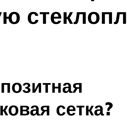
ую стеклоп
мпозитная
ковая сетка?