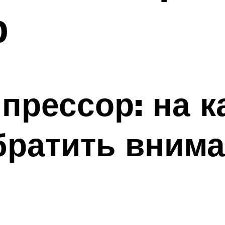
р
прессор: на к
братить внима