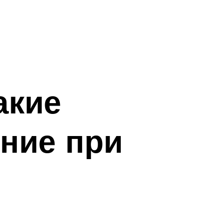
акие
ние при