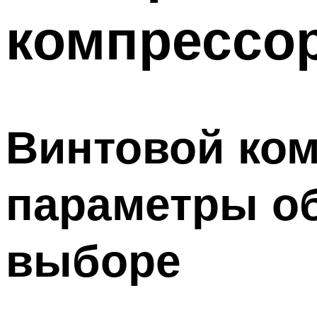
компрессо
Винтовой ком
параметры о
выборе