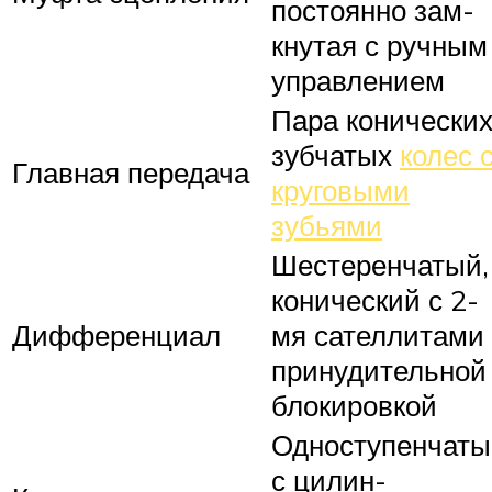
постоянно зам­
кнутая с ручным
управлением
Пара конически
зубчатых
колес 
Главная передача
круговыми
зубьями
Шестеренчатый,
коничес­кий с 2-
Дифференциал
мя сателлитами 
принудительной
блоки­ровкой
Одноступенчаты
с цилин­