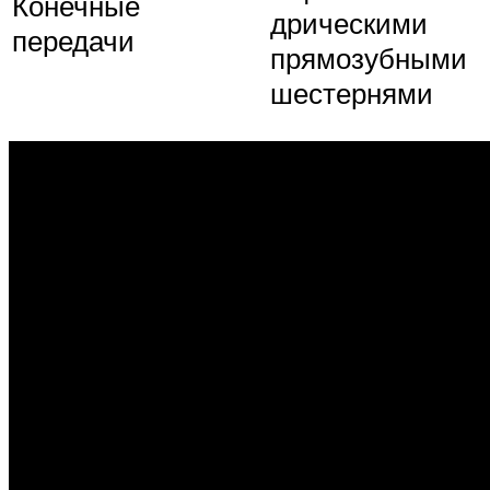
Конечные
дрическими
передачи
прямозубными
шестернями