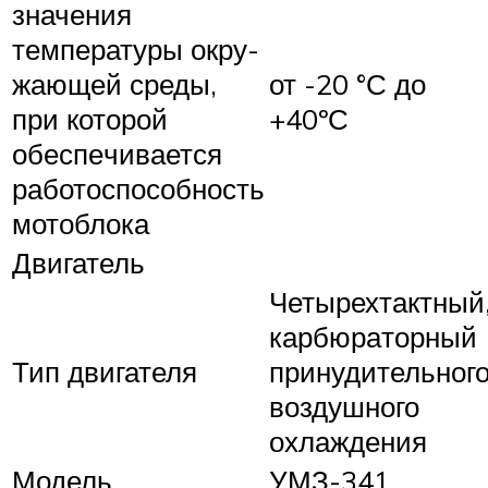
значения
температуры окру­
жающей среды,
от -20 °С до
при которой
+40ºС
обеспе­чивается
работоспособность
мотоблока
Двигатель
Четырехтактный
карбюра­торный
Тип двигателя
принудительног
воздушного
охлаждения
Модель
УМЗ-341