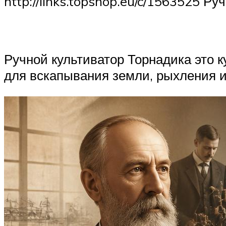
http://links.topshop.eu/c/1563525 Р
Ручной культиватор Торнадика это 
для вскапывания земли, рыхления и