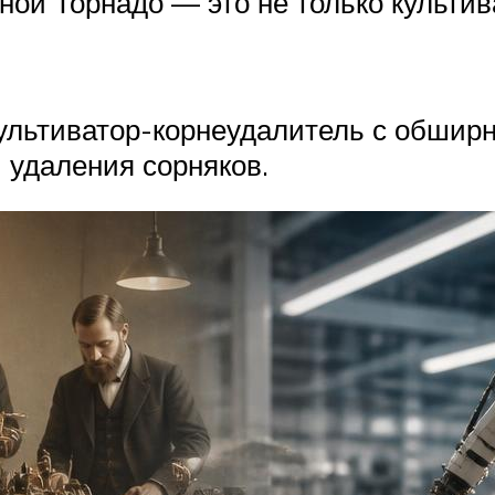
учной Торнадо — это не только культив
культиватор-корнеудалитель с обши
 удаления сорняков.