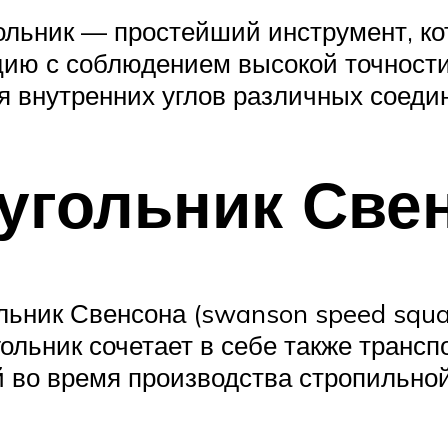
гольник — простейший инструмент, ко
кцию с соблюдением высокой точност
я внутренних углов различных соеди
угольник Све
ьник Свенсона (swanson speed squar
ольник сочетает в себе также трансп
й во время производства стропильно