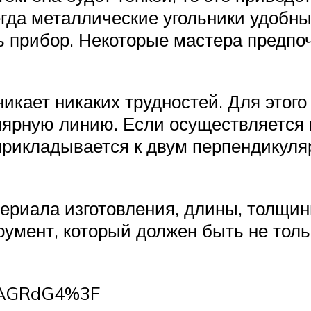
гда металлические угольники удобны
ь прибор. Некоторые мастера предп
икает никаких трудностей. Для этог
лярную линию. Если осуществляется 
прикладывается к двум перпендикул
териала изготовления, длины, толщи
умент, который должен быть не тольк
UuAGRdG4%3F