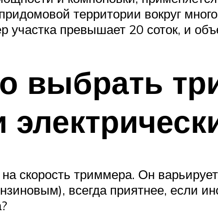
 придомовой территории вокруг мног
ер участка превышает 20 соток, и об
но выбрать тр
 электрическ
на скорость триммера. Он варьирует
нзиновым), всегда приятнее, если инс
а?