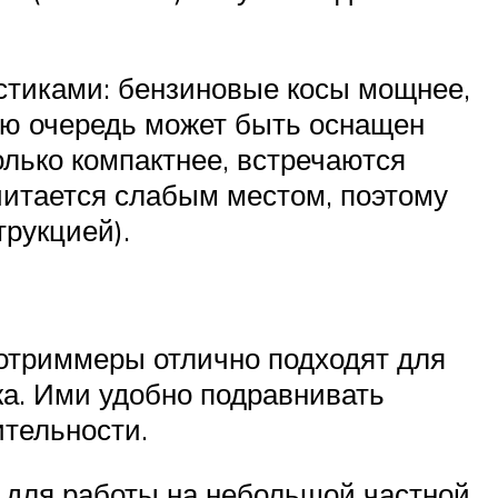
истиками: бензиновые косы мощнее,
ою очередь может быть оснащен
олько компактнее, встречаются
читается слабым местом, поэтому
рукцией).
зотриммеры отлично подходят для
жа. Ими удобно подравнивать
ительности.
я для работы на небольшой частной