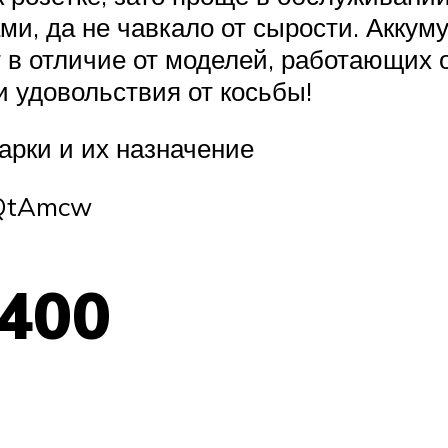
ами, да не чавкало от сырости. Акку
 в отличие от моделей, работающих 
и удовольствия от косьбы!
гарки и их назначение
RQtAmcw
1400