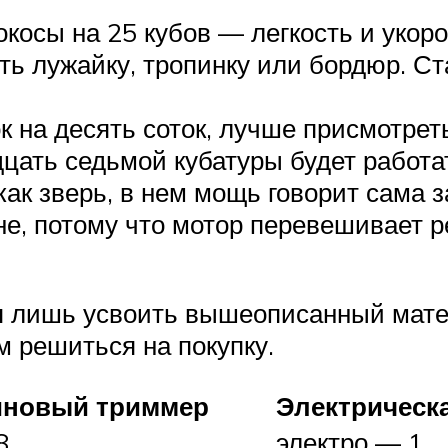
косы на 25 кубов — легкость и укоро
ить лужайку, тропинку или бордюр. С
 на десять соток, лучше присмотреть
дцать седьмой кубатуры будет работат
как зверь, в нем мощь говорит сама з
не, потому что мотор перевешивает 
ся лишь усвоить вышеописанный мате
м решиться на покупку.
иновый триммер
Электрическа
8
электро — 1