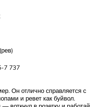
х
(рев)
5-7 737
мер. Он отлично справляется с
опами и ревет как буйвол.
 — воткнул в розетку и работай,