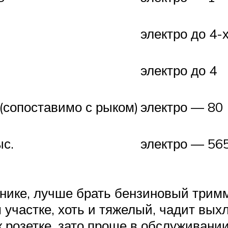
электро до 4-
электро до 4
(сопоставимо с рыком)
электро — 80 
ыс.
электро — 56
орнике, лучше брать бензиновый трим
частке, хоть и тяжелый, чадит выхл
к розетке, зато проще в обслуживании