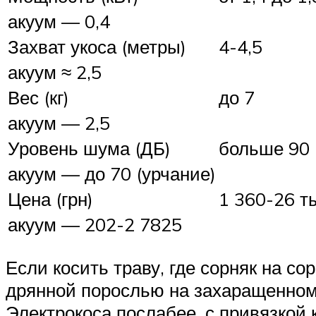
акуум — 0,4
Захват укоса (метры)
4-4,5
акуум ≈ 2,5
Вес (кг)
до 7
акуум — 2,5
Уровень шума (ДБ)
больше 90 
акуум — до 70 (урчание)
Цена (грн)
1 360-26 т
акуум — 202-2 7825
Если косить траву, где сорняк на с
дрянной порослью на захаращенном у
Электрокоса послабее, с привязкой 