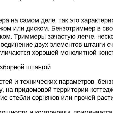
ера на самом деле, так это характер
жом или диском. Бензотриммер в св
жом. Триммеры зачастую легче, неск
соединение двух элементов штанги с
тличаются хорошей монолитной конст
зборной штангой
стей и технических параметров, бен
ду, на придомовой территории коттед
кие стебли сорняков или прочей раст
 мощности и компоновки, применяетс