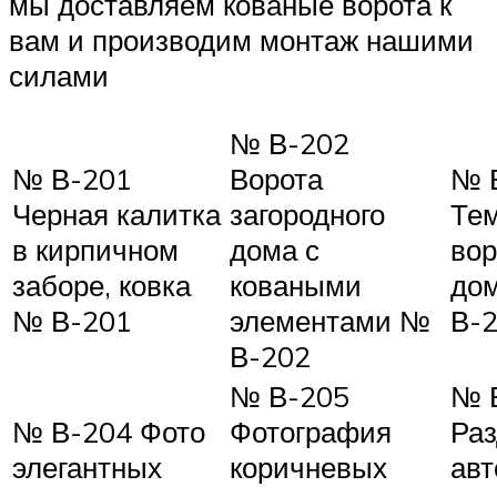
мы доставляем кованые ворота к
вам и производим монтаж нашими
силами
№ В-202
№ В-201
Ворота
№ 
Черная калитка
загородного
Тем
в кирпичном
дома с
вор
заборе, ковка
коваными
дом
№ В-201
элементами №
В-
В-202
№ В-205
№ 
№ В-204 Фото
Фотография
Ра
элегантных
коричневых
авт