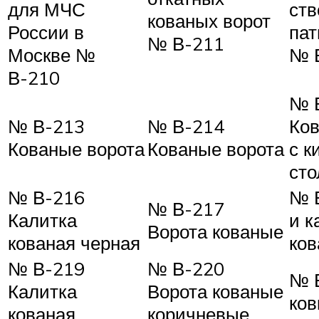
для МЧС
ств
кованых ворот
России в
пат
№ В-211
Москве №
№ 
В-210
№ 
№ В-213
№ В-214
Ков
Кованые ворота
Кованые ворота
с 
ст
№ В-216
№ 
№ В-217
Калитка
и к
Ворота кованые
кованая черная
ко
№ В-219
№ В-220
№ 
Калитка
Ворота кованые
ков
кованая
коричневые