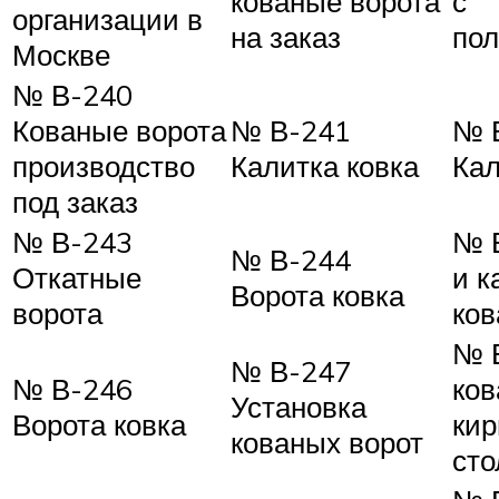
кованые ворота
с
организации в
на заказ
по
Москве
№ В-240
Кованые ворота
№ В-241
№ 
производство
Калитка ковка
Кал
под заказ
№ В-243
№ 
№ В-244
Откатные
и к
Ворота ковка
ворота
ко
№ 
№ В-247
№ В-246
ков
Установка
Ворота ковка
ки
кованых ворот
сто