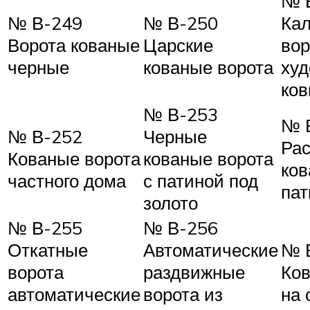
№ 
№ В-249
№ В-250
Кал
Ворота кованые
Царские
вор
черные
кованые ворота
худ
ков
№ В-253
№ 
№ В-252
Черные
Ра
Кованые ворота
кованые ворота
ков
частного дома
с патиной под
па
золото
№ В-255
№ В-256
Откатные
Автоматические
№ 
ворота
раздвижные
Ков
автоматические
ворота из
на 