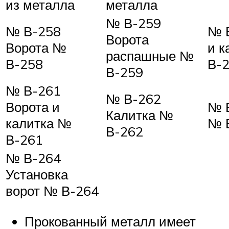
из металла
металла
№ В-259
№ В-258
№ 
Ворота
Ворота №
и к
распашные №
В-258
В-
В-259
№ В-261
№ В-262
Ворота и
№ 
Калитка №
калитка №
№ 
В-262
В-261
№ В-264
Установка
ворот № В-264
Прокованный металл имеет