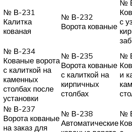
№ 
№ В-231
Ков
№ В-232
Калитка
с у
Ворота кованые
кованая
ки
заб
№ В-234
№ В-235
№ 
Кованые ворота
Ворота кованые
Ков
с калиткой на
с калиткой на
и к
каменных
кирпичных
ка
столбах после
столбах
сто
установки
№ В-237
№ В-238
№ 
Ворота кованые
Автоматические
Ков
на заказ для