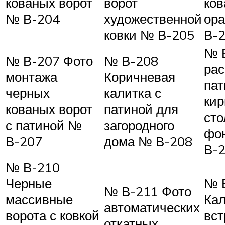
кованых ворот
ворот
ков
№ В-204
художественной
ор
ковки № В-205
В-
№ 
№ В-207 Фото
№ В-208
ра
монтажа
Коричневая
пат
черных
калитка с
ки
кованых ворот
патиной для
сто
с патиной №
загородного
фо
В-207
дома № В-208
В-
№ В-210
Черные
№ 
№ В-211 Фото
массивные
Кал
автоматических
ворота с ковкой
вст
откатных