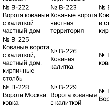
№ В-222
№ В-223
№ 
Ворота кованые
Кованые ворота
Ков
с калиткой
частная
в с
частный дом
территория
кир
№ В-225
Кованые ворота
№ В-226
с калиткой,
№ 
Кованая
частный дом,
ко
калитка
кирпичные
столбы
№ В-228
№ В-229
№ 
Ворота Москва,
Ворота кованые
Вор
ковка
с калиткой