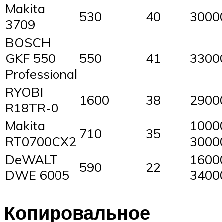
Makita
530
40
3000
3709
BOSCH
GKF 550
550
41
3300
Professional
RYOBI
1600
38
2900
R18TR-0
Makita
1000
710
35
RT0700CX2
3000
DeWALT
1600
590
22
DWE 6005
3400
Копировальное