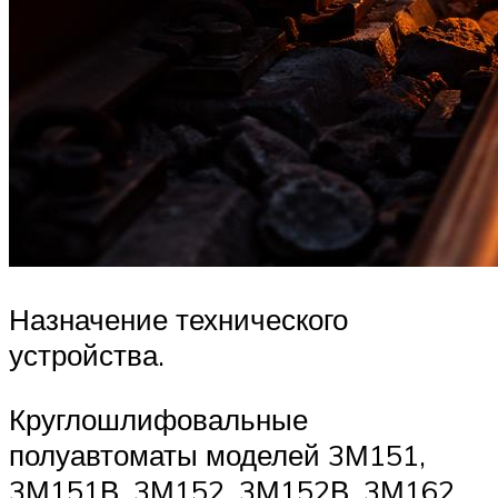
Назначение технического
устройства.
Круглошлифовальные
полуавтоматы моделей 3М151,
3М151В, 3М152, 3М152В, 3М162,