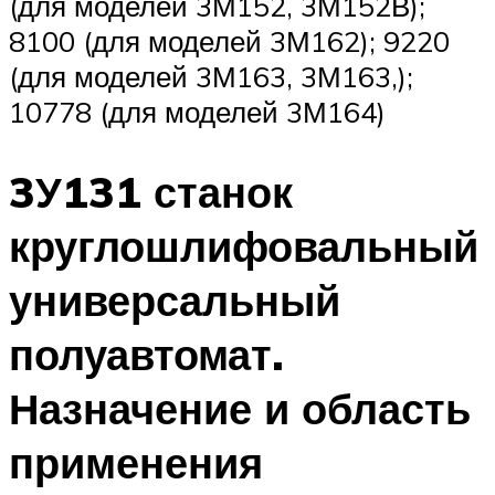
(для моделей 3М152, 3М152В);
8100 (для моделей 3М162); 9220
(для моделей 3М163, 3М163,);
10778 (для моделей 3М164)
3У131 станок
круглошлифовальный
универсальный
полуавтомат.
Назначение и область
применения