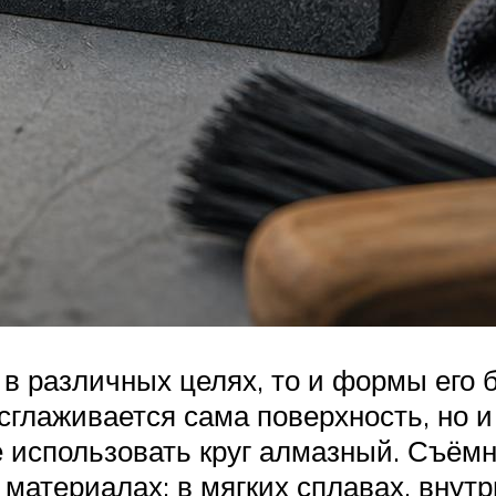
 в различных целях, то и формы его
 сглаживается сама поверхность, но 
е использовать круг алмазный. Съём
материалах: в мягких сплавах, внутр