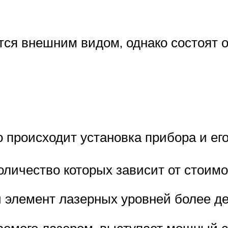
ся внешним видом, однако состоят о
о происходит установка прибора и е
оличество которых зависит от стоим
 элемент лазерных уровней более де
ваемого лазером, выступает мощный с