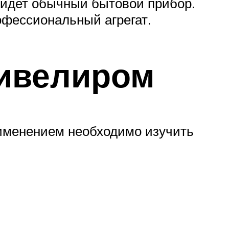
ойдет обычный бытовой прибор.
офессиональный агрегат.
нивелиром
рименением необходимо изучить