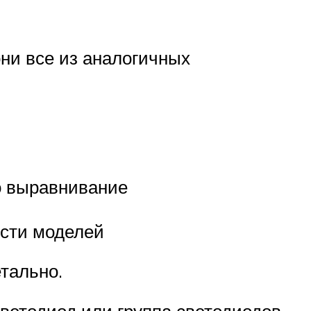
ни все из аналогичных
го выравнивание
ости моделей
тально.
ветодиод или группа светодиодов.