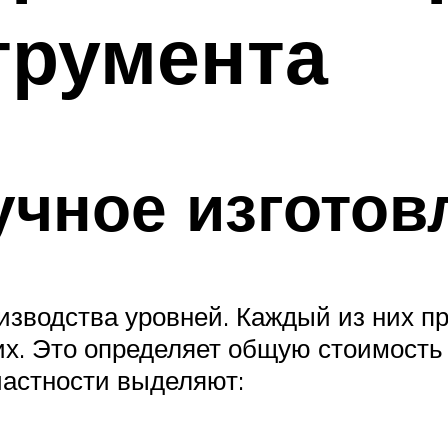
трумента
чное изготов
изводства уровней. Каждый из них п
х. Это определяет общую стоимость г
 частности выделяют: