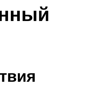
анный
ствия