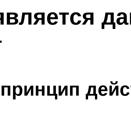
является д
т
 принцип дей