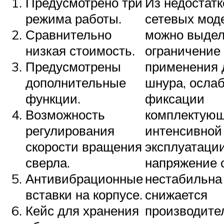
Предусмотрено три
Из недостатк
режима работы.
сетевых мод
Сравнительно
можно выдел
низкая стоимость.
ограничение
Предусмотрены
применения 
дополнительные
шнура, осла
функции.
фиксации
Возможность
комплектующ
регулирования
интенсивной
скорости вращения
эксплуатации
сверла.
напряжение 
Антивибрационные
нестабильна
вставки на корпусе.
снижается
Кейс для хранения
производите