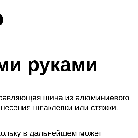
o
ми руками
правляющая шина из алюминиевого
анесения шпаклевки или стяжки.
скольку в дальнейшем может