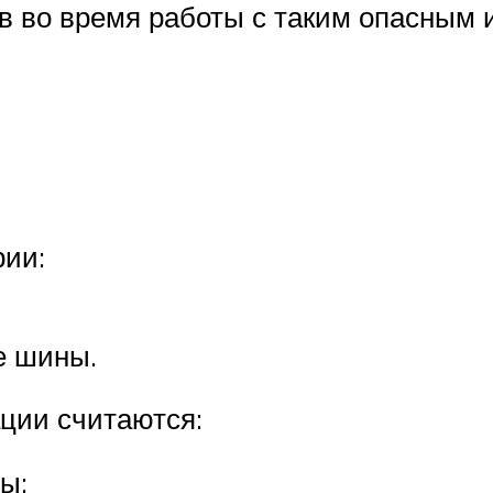
ов во время работы с таким опасным 
рии:
е шины.
ции считаются:
ы;