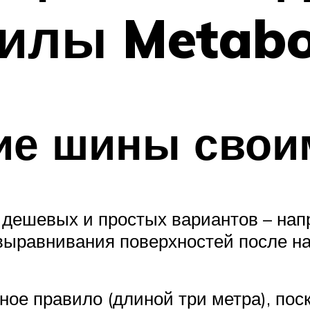
пилы Metab
е шины свои
 дешевых и простых вариантов – на
 выравнивания поверхностей после н
ное правило (длиной три метра), по