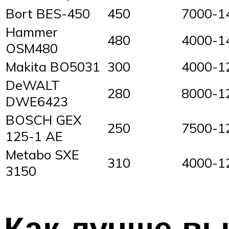
Bort BES-450
450
7000-1
Hammer
480
4000-1
OSM480
Makita BO5031
300
4000-1
DeWALT
280
8000-1
DWE6423
BOSCH GEX
250
7500-1
125-1 AE
Metabo SXE
310
4000-1
3150
Как лучше в