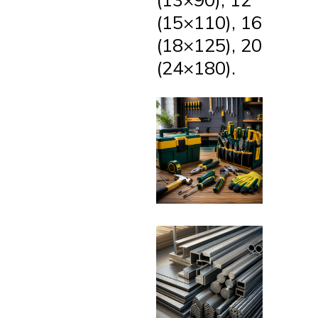
(15×110), 16
(18×125), 20
(24×180).