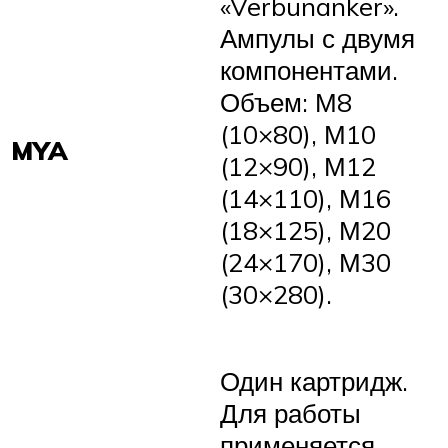
«Verbunanker».
Ампулы с двумя
компонентами.
Объем: М8
(10×80), М10
MYA
(12×90), М12
(14×110), М16
(18×125), М20
(24×170), М30
(30×280).
Один картридж.
Для работы
применяется