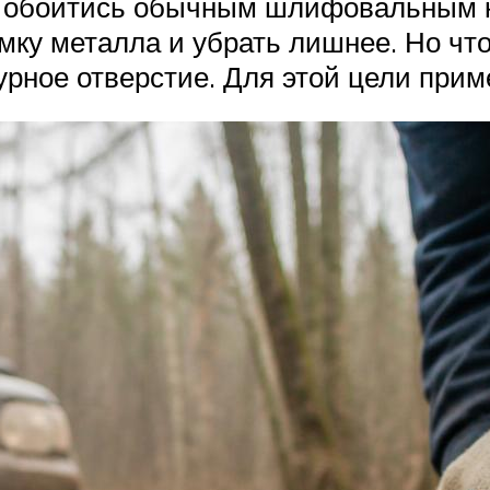
 обойтись обычным шлифовальным кру
у металла и убрать лишнее. Но что 
урное отверстие. Для этой цели при