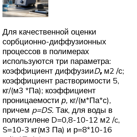
Для качественной оценки
сорбционно-диффузионных
процес­сов в полимерах
используются три параметра:
коэффициент диф­фузии
D
,
м2 /с;
коэффициент растворимости 5,
кг/(м3 *Па); коэф­фициент
проницаемости
р,
кг/(м*Па*с),
причем
p=DS.
Так, для воды в
полиэтилене D=0,8-10-12 м2 /c,
S=10-3 кг(м3 Па) и р=8*10-16