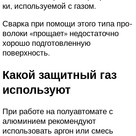
ки, исполь­зу­е­мой с газом.
Свар­ка при помо­щи это­го типа про­
во­ло­ки «про­ща­ет» недо­ста­точ­но
хоро­шо под­го­тов­лен­ную
поверхность.
Какой защитный газ
используют
При работе на полуавтомате с
алюминием рекомендуют
использовать аргон или смесь