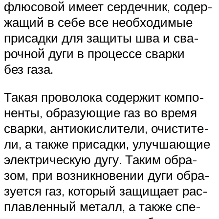
флю­со­вой име­ет сер­деч­ник, содер­
жа­щий в себе все необ­хо­ди­мые
при­сад­ки для защи­ты шва и сва­
роч­ной дуги в про­цес­се свар­ки
без газа.
Такая про­во­ло­ка содер­жит ком­по­
нен­ты, обра­зу­ю­щие газ во вре­мя
свар­ки, анти­окис­ли­те­ли, очи­сти­те­
ли, а так­же при­сад­ки, улуч­ша­ю­щие
элек­три­че­скую дугу. Таким обра­
зом, при воз­ник­но­ве­нии дуги обра­
зу­ет­ся газ, кото­рый защи­ща­ет рас­
плав­лен­ный металл, а так­же спе­