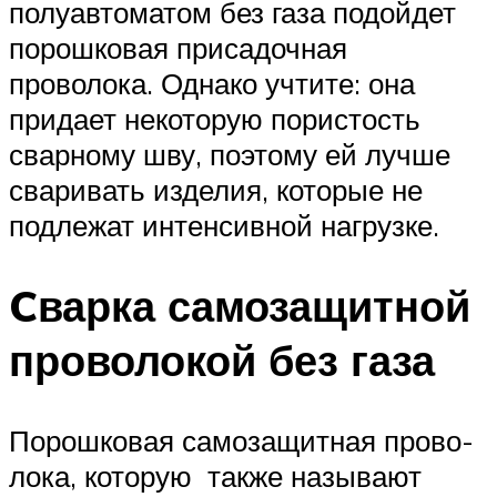
полуавтоматом без газа подойдет
порошковая присадочная
проволока. Однако учтите: она
придает некоторую пористость
сварному шву, поэтому ей лучше
сваривать изделия, которые не
подлежат интенсивной нагрузке.
Cварка самозащитной
проволокой без газа
Порош­ко­вая само­за­щит­ная про­во­
ло­ка, кото­рую так­же назы­ва­ют