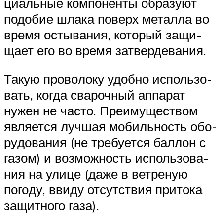
ци­аль­ные ком­по­нен­ты обра­зу­ют
подо­бие шла­ка поверх метал­ла во
вре­мя осты­ва­ния, кото­рый защи­
ща­ет его во вре­мя затвердевания.
Такую про­во­ло­ку удоб­но исполь­зо­
вать, когда сва­роч­ный аппа­рат
нужен не часто. Пре­иму­ще­ством
явля­ет­ся луч­шая мобиль­ность обо­
ру­до­ва­ния (не тре­бу­ет­ся бал­лон с
газом) и воз­мож­ность исполь­зо­ва­
ния на ули­це (даже в вет­ре­ную
пого­ду, вви­ду отсут­ствия при­то­ка
защит­но­го газа).