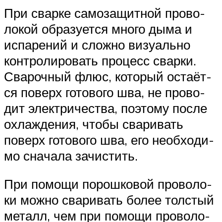
При свар­ке само­за­щит­ной про­во­
ло­кой обра­зу­ет­ся мно­го дыма и
испа­ре­ний и слож­но визу­аль­но
кон­тро­ли­ро­вать про­цесс свар­ки.
Сва­роч­ный флюс, кото­рый оста­ёт­
ся поверх гото­во­го шва, не про­во­
дит элек­три­че­ства, поэто­му после
охла­жде­ния, что­бы сва­ри­вать
поверх гото­во­го шва, его необ­хо­ди­
мо сна­ча­ла зачистить.
При помо­щи порош­ко­вой про­во­ло­
ки мож­но сва­ри­вать более тол­стый
металл, чем при помо­щи про­во­ло­