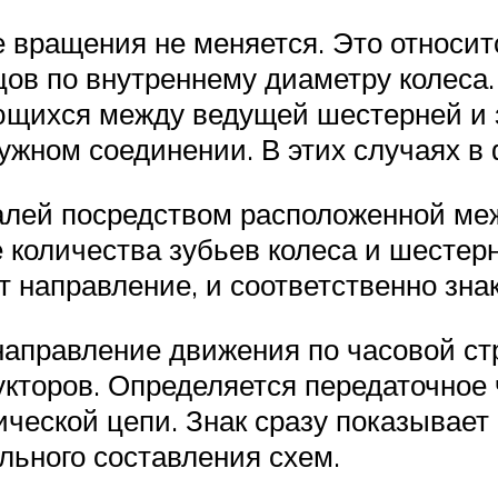
е вращения не меняется. Это относи
цов по внутреннему диаметру колеса.
ющихся между ведущей шестерней и 
ужном соединении. В этих случаях в 
алей посредством расположенной меж
количества зубьев колеса и шестерни
ет направление, и соответственно зн
аправление движения по часовой стр
укторов. Определяется передаточное
ической цепи. Знак сразу показывае
ельного составления схем.