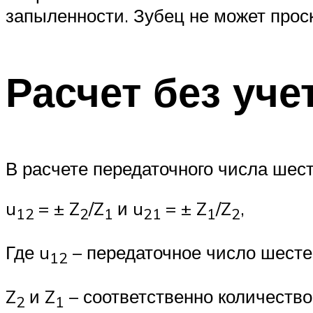
запыленности. Зубец не может проск
Расчет без уче
В расчете передаточного числа шес
u
= ± Z
/Z
и u
= ± Z
/Z
,
12
2
1
21
1
2
Где u
– передаточное число шесте
12
Z
и Z
– соответственно количество
2
1