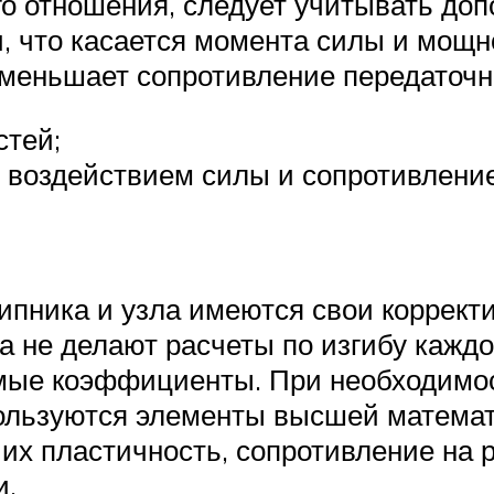
го отношения, следует учитывать д
, что касается момента силы и мощн
уменьшает сопротивление передаточ
стей;
д воздействием силы и сопротивлен
шипника и узла имеются свои корре
а не делают расчеты по изгибу кажд
мые коэффициенты. При необходимос
пользуются элементы высшей математ
их пластичность, сопротивление на р
и.