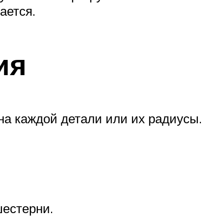
ается.
ия
на каждой детали или их радиусы.
шестерни.