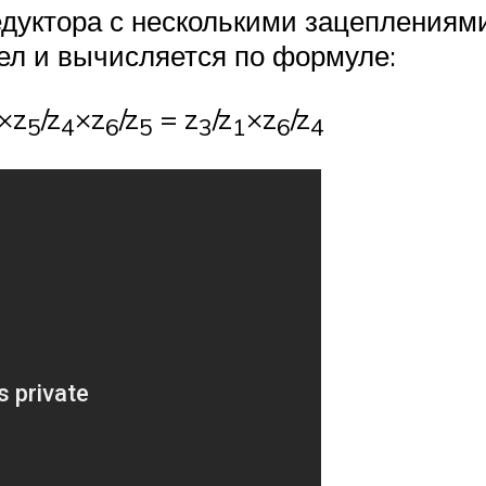
дуктора с несколькими зацеплениями
ел и вычисляется по формуле:
×z
/z
×z
/z
= z
/z
×z
/z
5
4
6
5
3
1
6
4