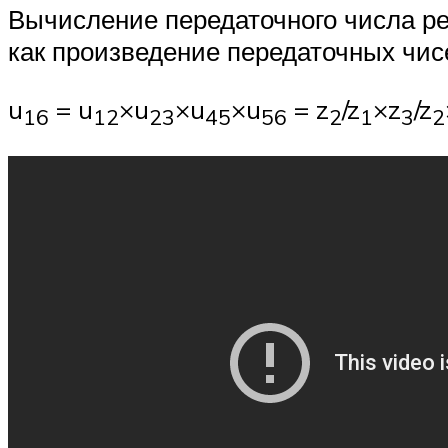
Вычисление передаточного числа ре
как произведение передаточных чис
u
= u
×u
×u
×u
= z
/z
×z
/z
16
12
23
45
56
2
1
3
2