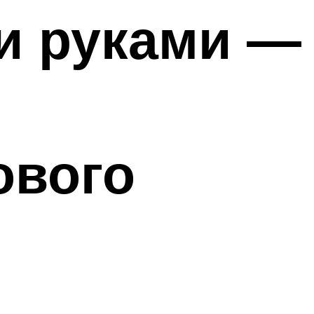
и руками —
ового