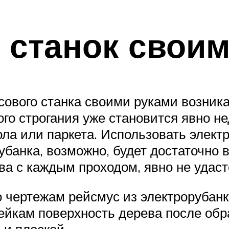
 станок своим
ового станка своими руками возникае
го строгания уже становится явно н
ла или паркета. Использовать электр
убанка, возможно, будет достаточно в
а с каждым проходом, явно не удаст
о чертежам рейсмус из электрорубан
йкам поверхность дерева после обр
 и плоской.