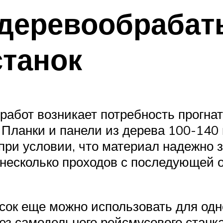
деревообраба
танок
работ возникает потребность прогна
 Планки и панели из дерева 100-140
ри условии, что материал надежно з
в несколько проходов с последующей
ок еще можно использовать для одно
без самодельного рейсмусового станка