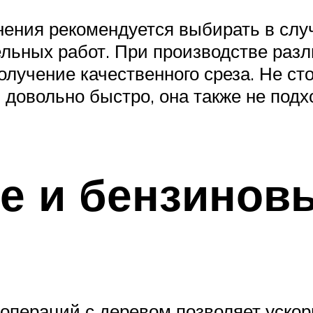
ния рекомендуется выбирать в случ
ельных работ. При производстве раз
олучение качественного среза. Не сто
 довольно быстро, она также не под
ие и бензинов
операций с деревом позволяет ускор