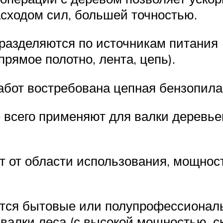
сходом сил, большей точностью.
азделяются по источникам питания 
рямое полотно, лента, цепь).
абот востребована цепная бензопила
всего применяют для валки деревьев,
 от области использования, мощнос
тся бытовые или полупрофессиональ
алки леса (с высокой мощностью, ск