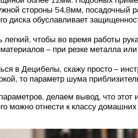
ужной стороны 54,8мм, посадочный р
го диска обуславливает защищенност
ь легкий, чтобы во время работы рука
 материалов – при резке металла ил
ься в Децибелы, скажу просто – инст
ркой, то параметр шума приблизитель
 параметров, делаем вывод, что этот
го можно отнести к классу домашних