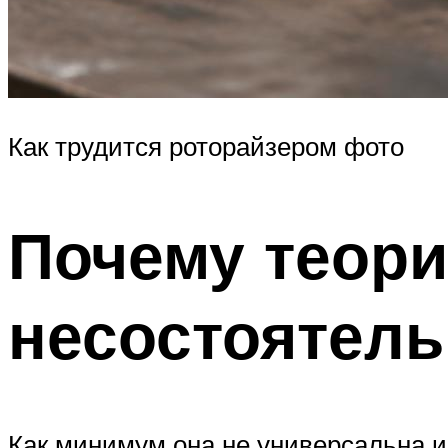
Как трудится роторайзером фото
Почему теор
несостоятель
Как минимум она не универсальна и