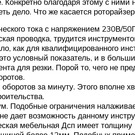
. Конкретно благодаря этому с ними
еть дело. Что же касается роторайзер
ческого тока с напряжением 230В/50Г
еская проводка, трудится инструменто
ло, как для квалифицированного инст
это условный показатель, и в больш
нта для резки. Порой то, чего не пр
оротов.
оборотов за минуту. Этого вполне хв
оительства.
ум. Подобные ограничения налажива
й не дает возможность данному инстр
еская мебельная Дсп имеет толщину
лщиной более 12мм. Подобных приме