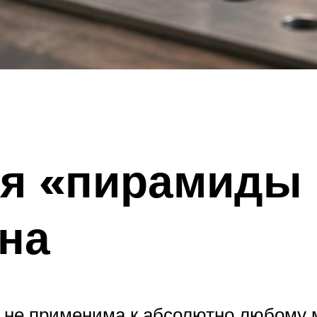
ия «пирамиды
на
 не применима к абсолютно любому м