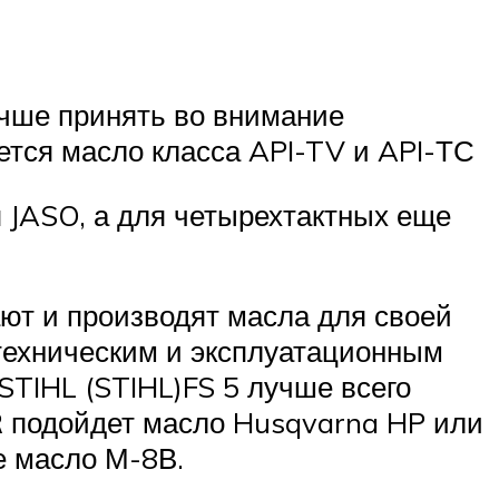
чше принять во внимание
ется масло класса API-TV и API-ТС
я JASO, а для четырехтактных еще
ют и производят масла для своей
 техническим и эксплуатационным
STIHL (STIHL)FS 5 лучше всего
R подойдет масло Husqvarna HP или
е масло М-8В.