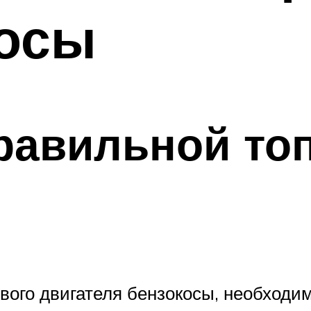
косы
равильной то
вого двигателя бензокосы, необходи