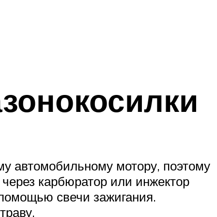
азонокосилки
ому автомобильному мотору, поэтому
 через карбюратор или инжектор
 помощью свечи зажигания.
траву.