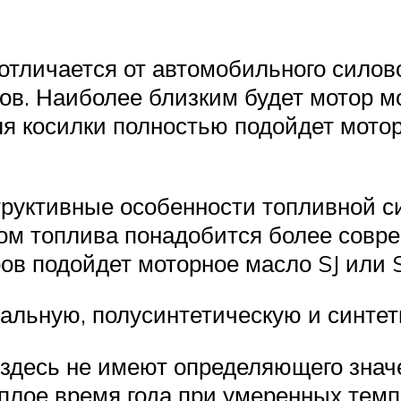
 отличается от автомобильного силов
в. Наиболее близким будет мотор мо
я косилки полностью подойдет мото
структивные особенности топливной 
ком топлива понадобится более совр
ов подойдет моторное масло SJ или 
льную, полусинтетическую и синтет
здесь не имеют определяющего значе
еплое время года при умеренных темп