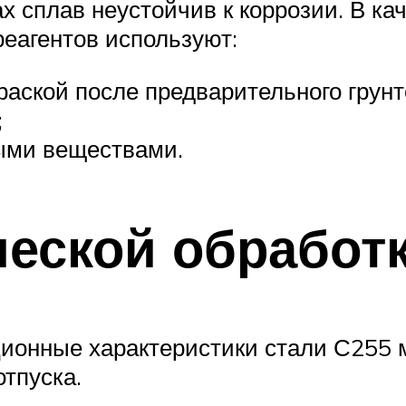
 сплав неустойчив к коррозии. В ка
реагентов используют:
раской после предварительного грунт
;
ыми веществами.
еской обработ
ионные характеристики стали С255 
отпуска.