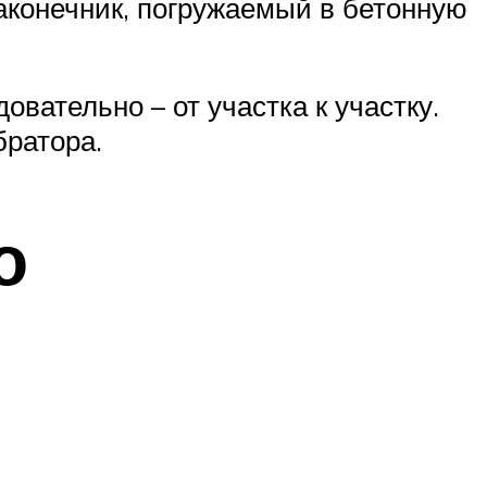
наконечник, погружаемый в бетонную
вательно – от участка к участку.
братора.
о