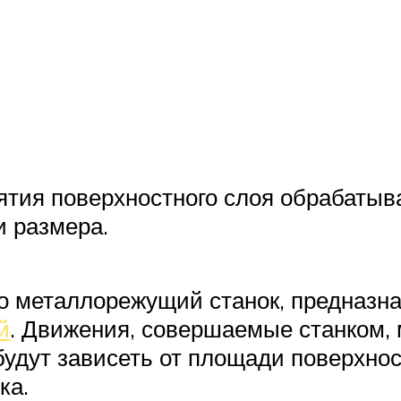
нятия поверхностного слоя обрабаты
 размера.
то металлорежущий станок, предназн
й
. Движения, совершаемые станком, 
удут зависеть от площади поверхност
ка.