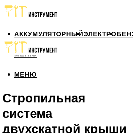
АККУМУЛЯТОРНЫЙ
ЭЛЕКТРО
БЕН
МЕНЮ
МЕНЮ
Стропильная
система
двухскатной крыши