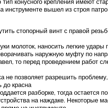
ю тип конусного крепления имеют ста
а инструменте вышел из строя патро
рутить стопорный винт с правой резь
руки молоток, наносить легкие удары
оворачивать наружную муфту по нап
вел, то перед проведением работ с
ка не позволяет разрешить проблему,
ь до красна
поддается разборке, тогда остается 
 устройства на наждаке. Некоторые м
 прямо на инструменте