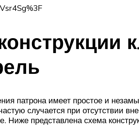
hVsr4Sg%3F
конструкции 
рель
ния патрона имеет простое и незамы
ачастую случается при отсутствии вн
е. Ниже представлена схема констру