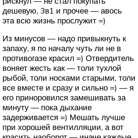
рискнул — не стал покупать
дешевую, 3в1 и прочее — авось
эта всю жизнь прослужит =)
Из минусов — надо привыкнуть к
запаху, я по началу чуть ли не в
противогазе красил =) Отвердитель
воняет жесть как — толи тухлой
рыбой, толи носками старыми, толи
все вместе и сразу и сильно =) — я
его приноровился замешивать за
минуту — пока дыхание
задерживается =) Мешать лучше
при хорошей вентилляции, а вот
красить наоборот — иначе каждые