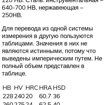
640-700 НВ, нержавеющая –
250НВ.
Для перевода из одной системы
измерения в другую пользуются
таблицами. Значения в них не
являются истинными, потому что
выведены империческим путем. Не
полный объем представлен в
таблице.
HB
HV
HRC
HRA
HSD
228
240
20
60.7
36
260
275
24
62.5
40