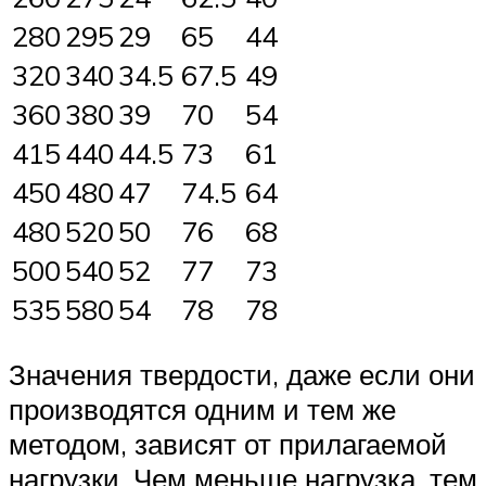
280
295
29
65
44
320
340
34.5
67.5
49
360
380
39
70
54
415
440
44.5
73
61
450
480
47
74.5
64
480
520
50
76
68
500
540
52
77
73
535
580
54
78
78
Значения твердости, даже если они
производятся одним и тем же
методом, зависят от прилагаемой
нагрузки. Чем меньше нагрузка, тем