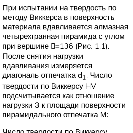
При испытании на твердость по
методу Виккерса в поверхность
материала вдавливается алмазная
четырехгранная пирамида с углом
при вершине =136 (Рис. 1.1).
После снятия нагрузки
вдавливания измеряется
диагональ отпечатка d
. Число
1
твердости по Виккерсу HV
подсчитывается как отношение
нагрузки З к площади поверхности
пирамидального отпечатка М:
Число твердости по Виккерсу