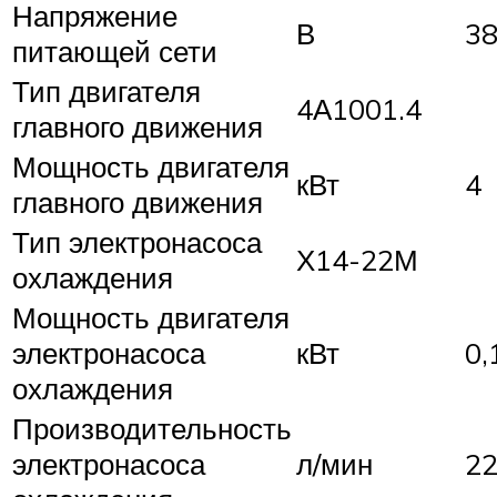
Напряжение
В
38
питающей сети
Тип двигателя
4А1001.4
главного движения
Мощность двигателя
кВт
4
главного движения
Тип электронасоса
Х14-22М
охлаждения
Мощность двигателя
электронасоса
кВт
0,
охлаждения
Производительность
электронасоса
л/мин
2