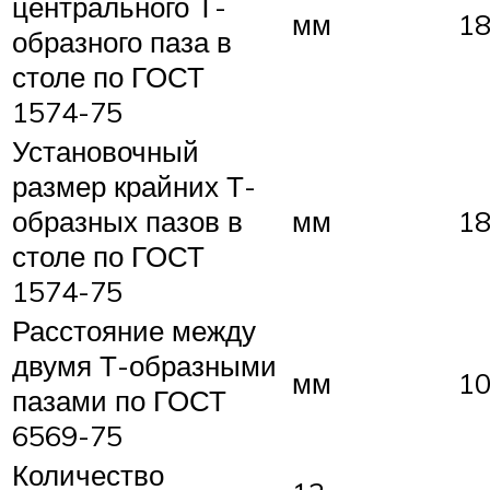
центрального Т-
мм
1
образного паза в
столе по ГОСТ
1574-75
Установочный
размер крайних Т-
образных пазов в
мм
1
столе по ГОСТ
1574-75
Расстояние между
двумя Т-образными
мм
1
пазами по ГОСТ
6569-75
Количество