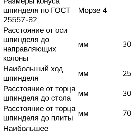
Размеры конуса
шпинделя по ГОСТ
Морзе 4
25557-82
Расстояние от оси
шпинделя до
мм
3
направляющих
колоны
Наибольший ход
мм
2
шпинделя
Расстояние от торца
мм
30
шпинделя до стола
Расстояние от торца
мм
70
шпинделя до плиты
Наибольшее