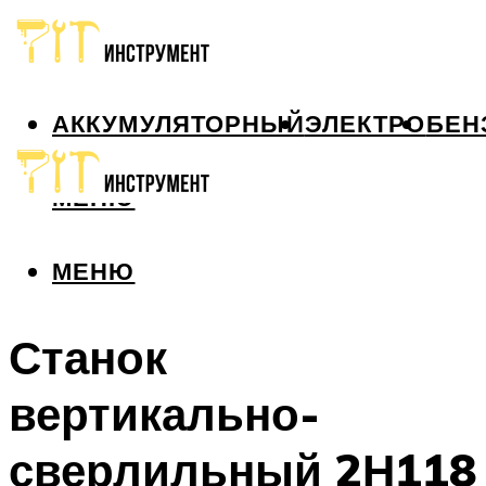
АККУМУЛЯТОРНЫЙ
ЭЛЕКТРО
БЕН
МЕНЮ
МЕНЮ
Станок
вертикально-
сверлильный 2Н118