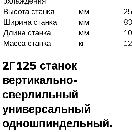
охлаждения
Высота станка
мм
2
Ширина станка
мм
8
Длина станка
мм
1
Масса станка
кг
1
2Г125 станок
вертикально-
сверлильный
универсальный
одношпиндельный.