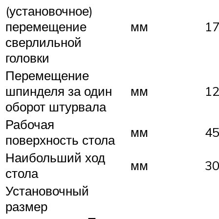
(установочное)
перемещение
мм
1
сверлильной
головки
Перемещение
шпинделя за один
мм
12
оборот штурвала
Рабочая
мм
4
поверхность стола
Наибольший ход
мм
3
стола
Установочный
размер