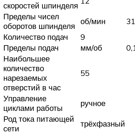
12
скоростей шпинделя
Пределы чисел
об/мин
31
оборотов шпинделя
Количество подач
9
Пределы подач
мм/об
0,
Наибольшее
количество
55
нарезаемых
отверстий в час
Управление
ручное
циклами работы
Род тока питающей
трёхфазный
сети