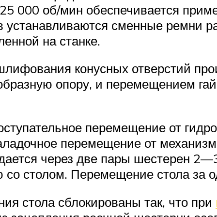
 25 000 об/мин обеспечивается прим
в устанавливаются сменные ремни ра
ленной на станке.
 шлифования конусных отверстий пр
бразную опору, и перемещением гайк
поступательное перемещение от гидр
аладочное перемещение от механизма
дается через две пары шестерен 2—3,
ю со столом. Перемещение стола за о
ия стола сблокированы так, что при