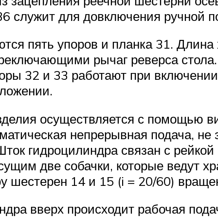
з зацепления реечной шестерни ос
36 служит для довключения ручной п
ются пять упоров и планка 31. Длина
ереключающими рычаг реверса стола.
поры 32 и 33 работают при включении
оложении.
зделия осуществляется с помощью вин
матическая непрерывная подача, не 
Шток гидроцилиндра связан с рейкой 
сущим две собачки, которые ведут хр
у шестерен 14 и 15 (i = 20/60) враще
дра вверх происходит рабочая пода