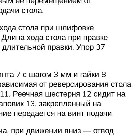
евым ее перемещением от
одачи стола.
 хода стола при шлифовке
 Длина хода стола при правке
 длительной правки. Упор 37
та 7 с шагом 3 мм и гайки 8
зависимая от реверсирования стола,
11. Реечная шестерня 12 сидит на
аповик 13, закрепленный на
ние передается на винт подачи.
ча, при движении вниз — отвод