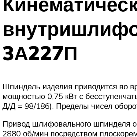
Кинематическ
внутришлифо
3А227П
Шпиндель изделия приводится во вр
мощностью 0,75 кВт с бесступенчат
Д/Д = 98/186). Пределы чисел обор
Привод шлифовального шпинделя ос
2880 об/мин посредством плоскоре