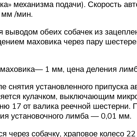
дка» механизма подачи). Скорость ав
 мм /мин.
 выводом обеих собачек из зацеплен
нием маховика через пару шестерен 1
 маховика— 1 мм, цена деления лимб
е снятия установленного припуска а
ляется кулачком, выключающим микро
ю 17 от валика реечной шестерни. П
ния установочного лимба — 0,01 мм.
я через собачку, храповое колесо 22