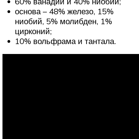
60% ванадий и 40% ниобий;
основа – 48% железо, 15%
ниобий, 5% молибден, 1%
цирконий;
10% вольфрама и тантала.