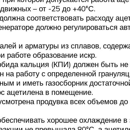
едвижных – от -25 до +40°С.
должна соответствовать расходу аце
енераторе должно регулироваться ав
талей и арматуры из сплавов, содерж
и работе образование искр.
бида кальция (КПИ) должен быть не 
н на работу с определенной грануляц
ным и иметь газосборник достаточно
ос ацетилена в помещение.
усмотрена продувка всех объемов до
обеспечивать хорошее охлаждение в 
реакции не превышала 80°С, а ацетил