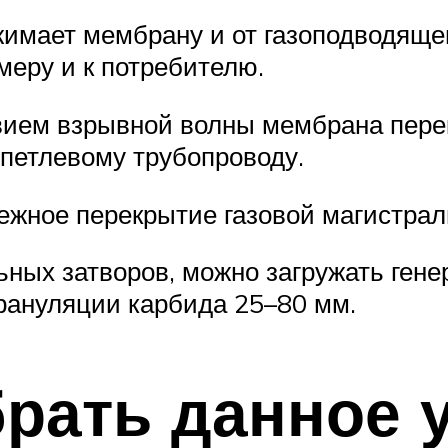
жимает мембрану и от газоподводящег
меру и к потребителю.
твием взрывной волны мембрана пере
 петлевому трубопроводу.
ежное перекрытие газовой магистрал
ьных затворов, можно загружать ген
рануляции карбида 25–80 мм.
рать данное 