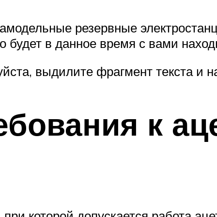
самодельные резервные электростанц
то будет в данное время с вами наход
йста, выдилите фрагмент текста и на
ебования к а
 при которой допускается работа ац