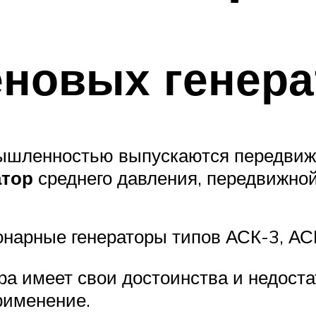
еновых генера
ышленностью выпускаются передвиж
атор
среднего давления, передвижной
ионарные генераторы типов АСК-3, АС
а имеет свои достоинства и недостат
рименение.