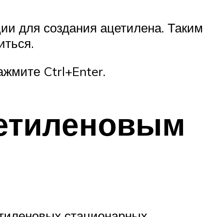
ии для создания ацетилена. Таким
иться.
жмите Ctrl+Enter.
цетиленовым
етиленовых стационарных