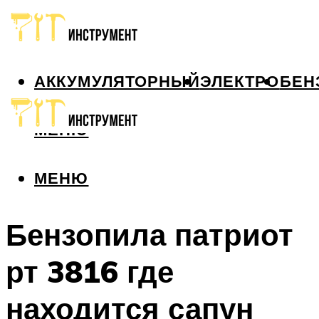
АККУМУЛЯТОРНЫЙ
ЭЛЕКТРО
БЕН
МЕНЮ
МЕНЮ
Бензопила патриот
рт 3816 где
находится сапун