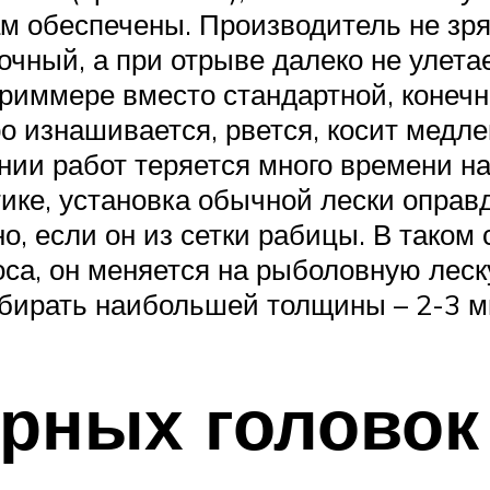
м обеспечены. Производитель не зря
рочный, а при отрыве далеко не улета
риммере вместо стандартной, конечно
о изнашивается, рвется, косит медл
ении работ теряется много времени на
ике, установка обычной лески оправ
но, если он из сетки рабицы. В таком
оса, он меняется на рыболовную леск
одбирать наибольшей толщины – 2-3 м
рных головок