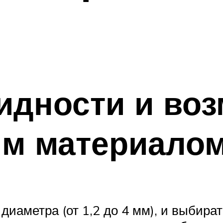
идности и во
им материало
иаметра (от 1,2 до 4 мм), и выбирать