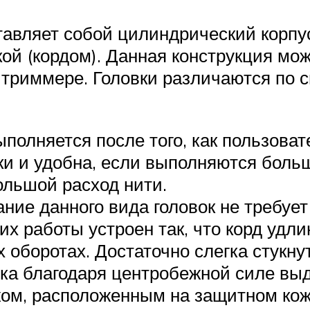
тавляет собой цилиндрический корпус
кой (кордом). Данная конструкция мож
 триммере. Головки различаются по с
полняется после того, как пользоват
ки и удобна, если выполняются больш
ольшой расход нити.
ние данного вида головок не требует
 работы устроен так, что корд удли
х оборотах. Достаточно слегка стукну
ска благодаря центробежной силе выд
жом, расположенным на защитном кож