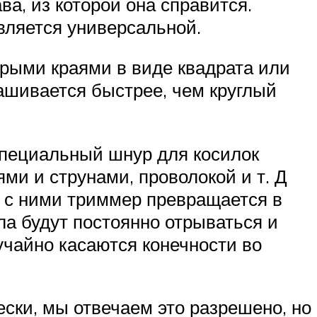
ва, из которой она справится.
вляется универсальной.
трыми краями в виде квадрата или
нашивается быстрее, чем круглый
специальный шнур для косилок
и и струнами, проволокой и т. Д
ку с ними триммер превращается в
ла будут постоянно отрываться и
учайно касаются конечности во
ски, мы отвечаем это разрешено, но