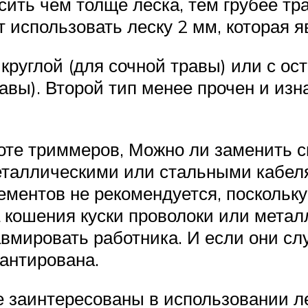
ить чем толще леска, тем грубее тра
использовать леску 2 мм, которая я
круглой (для сочной травы) или с ос
авы). Второй тип менее прочен и из
боте триммеров, Можно ли заменить 
таллическими или стальными кабелям
лементов не рекомендуется, посколь
 кошения куски проволоки или метал
авмировать работника. И если они сл
рантирована.
 заинтересованы в использовании ле