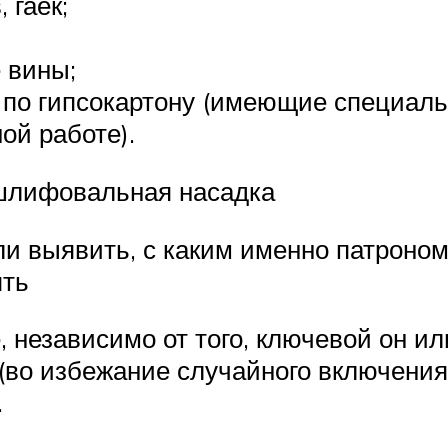
 гаек;
 вины;
 по гипсокартону (имеющие специал
ой работе).
шлифовальная насадка
али выявить, с каким именно патрон
ять
е, независимо от того, ключевой он 
(во избежание случайного включения
.