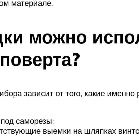
ном материале.
дки можно испо
поверта?
ибора зависит от того, какие именно
 под саморезы;
етствующие выемки на шляпках винто