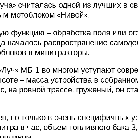
уча» считалась одной из лучших в с
ым мотоблоком «Нивой».
ю функцию – обработка поля или огор
да началось распространение самоде
блоков в минитракторы.
 «Луч» МБ 1 во многом уступают сов
ысоте – масса устройства в собранно
ас, на ровной трассе, груженый, он 
ен, но только в очень специфичных у
литра в час, объем топливного бака 
топливом.