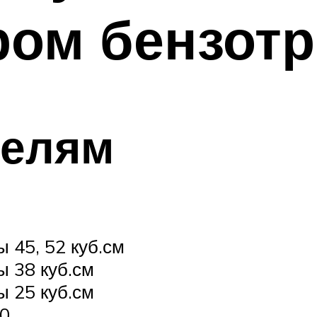
ром бензот
делям
 45, 52 куб.см
ы 38 куб.см
ы 25 куб.см
60