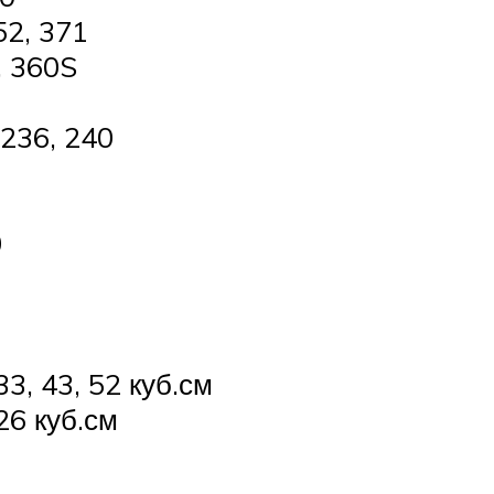
52, 371
, 360S
 236, 240
0
3, 43, 52 куб.см
26 куб.см