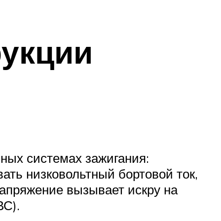
рукции
нных системах зажигания:
вать низковольтный бортовой ток,
напряжение вызывает искру на
ВС).