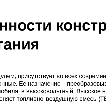
нности конст
гания
улем, присутствует во всех совреме
онные. Ее назначение – преобразовы
обиля, в высоковольтный. Высокое 
меняет топливно-воздушную смесь (Т