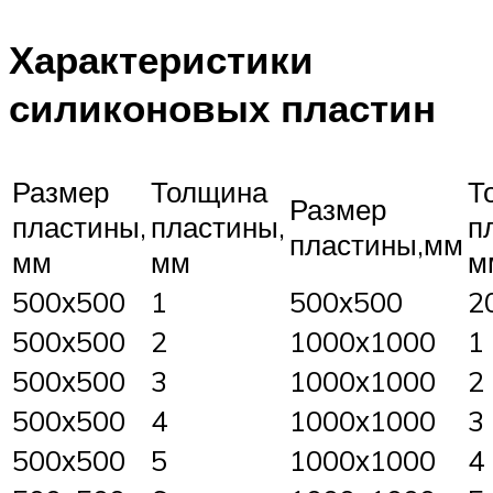
Характеристики
силиконовых пластин
Размер
Толщина
Т
Размер
пластины,
пластины,
п
пластины,мм
мм
мм
м
500х500
1
500х500
2
500х500
2
1000х1000
1
500х500
3
1000х1000
2
500х500
4
1000х1000
3
500х500
5
1000х1000
4