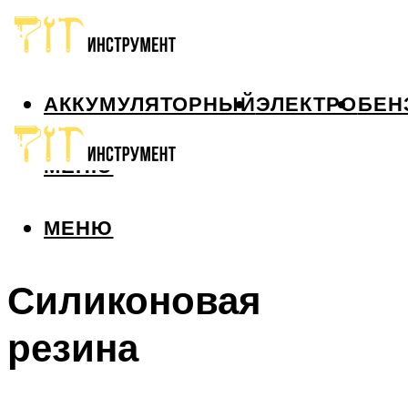
АККУМУЛЯТОРНЫЙ
ЭЛЕКТРО
БЕН
МЕНЮ
МЕНЮ
Силиконовая
резина