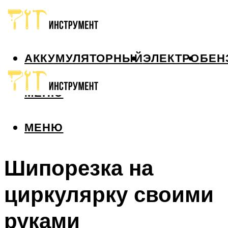
АККУМУЛЯТОРНЫЙ
ЭЛЕКТРО
БЕН
МЕНЮ
МЕНЮ
Шипорезка на
циркулярку своими
руками