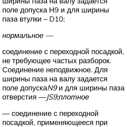
ширины паза на валу зада­ется
поле допуска Н9 и для ширины
паза втулки – D10;
нормальное —
соединение с переходной посадкой,
не требующее частых разборок.
Соединение неподвижное. Для
ширины паза на валу задается
поле допуска
N9
и для ширины паза
отверстия —
JS9;
плотное
— соединение с переходной
посадкой, применяющее­ся при