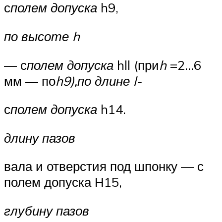
с
полем до­пуска
h9,
по высоте h
— с
полем допуска
hll (при
h
=2…6
мм — по
h9),
по длине l-
с
полем допуска
h14.
длину пазов
вала и отверстия под шпонку — с
полем допуска Н15,
глубину пазов