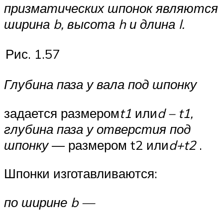
призматических шпонок являются
ширина b, высота h и длина l.
Рис. 1.57
Глубина паза у вала под шпонку
задается размером
t1
или
d – t1,
глубина паза у отверстия под
шпонку
— разме­ром t2 или
d+t2
.
Шпонки изготавливаются:
по ширине b —