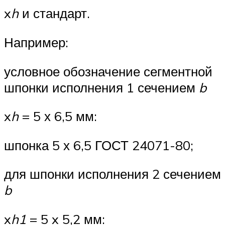
x
h
и стан­дарт.
Например:
условное обозначение сегментной
шпонки испол­нения 1 сечением
b
x
h
= 5 х 6,5 мм:
шпонка 5 х 6,5 ГОСТ 24071-80;
для шпонки исполнения 2 сечением
b
x
h1
= 5 x 5,2 мм: