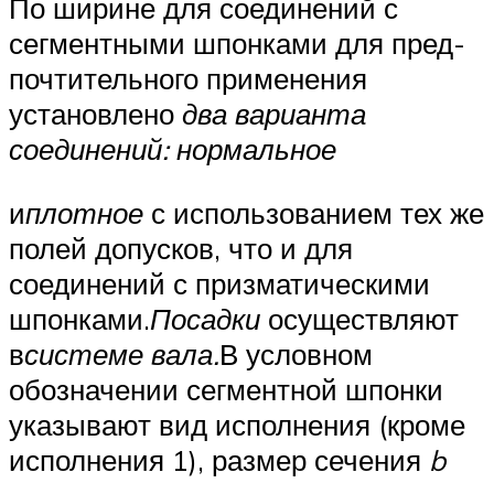
По ширине для соединений с
сегментными шпонками для пред­
почтительного применения
установлено
два варианта
соединений: нормальное
и
плотное
с использованием тех же
полей допусков, что и для
соединений с призматическими
шпонками.
Посадки
осу­ществляют
в
системе вала.
В условном
обозначении сегментной шпонки
указывают вид исполнения (кроме
исполнения 1), размер сечения
b