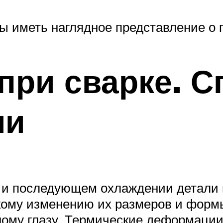
бы иметь наглядное представление о 
при сварке. 
ми
и и последующем охлаждении детали
скому изменению их размеров и форм
ому глазу. Термические деформации 