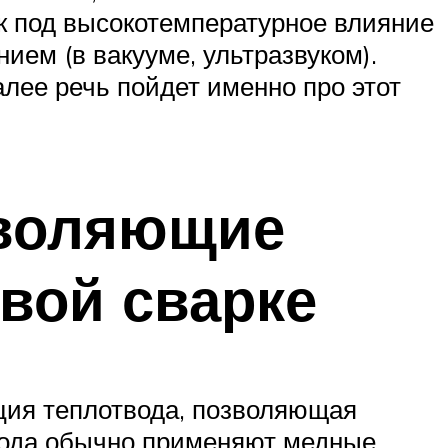
ак под высокотемпературное влияние
ем (в вакууме, ультразвуком).
алее речь пойдет именно про этот
зволяющие
вой сварке
ция теплотвода, позволяющая
твода обычно применяют медные