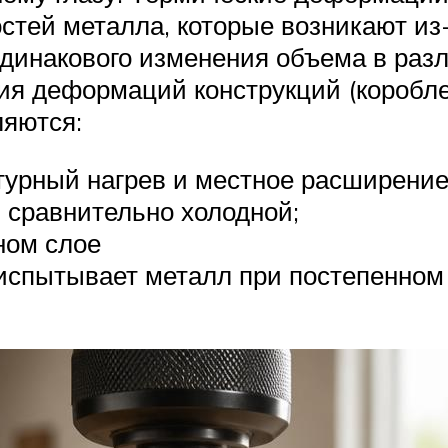
стей металла, которые возникают из
 одинакового изменения объема в раз
я деформаций конструкций (короблен
ляются:
рный нагрев и местное расширение 
я сравнительно холодной;
ном слое
испытывает металл при постепенном