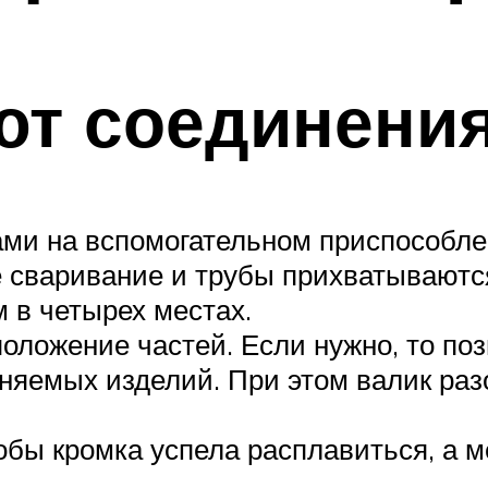
ют соединени
ами на вспомогательном приспособле
 сваривание и трубы прихватываются 
 в четырех местах.
положение частей. Если нужно, то по
иняемых изделий. При этом валик ра
обы кромка успела расплавиться, а м