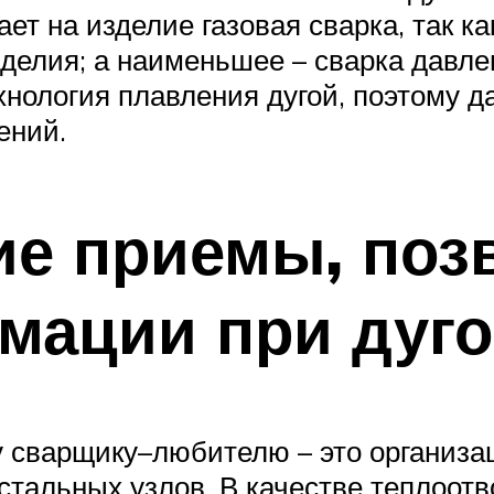
т на изделие газовая сварка, так к
елия; а наименьшее – сварка давлени
хнология плавления дугой, поэтому д
ений.
ие приемы, по
мации при дуго
у сварщику–любителю – это организа
 стальных узлов. В качестве теплоо