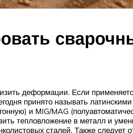
овать сварочн
изить деформации. Если применяетс
 сегодня принято называть латинским
аргонную) и МIG/MAG (полуавтоматич
зить тепловложение в металл и уме
нколистовых сталей. Также следует о