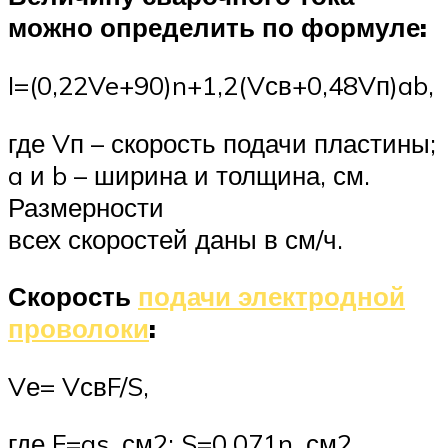
можно определить по формуле:
I=(0,22Ve+90)n+1,2(Vсв+0,48Vп)ab,
где Vп – скорость подачи пластины;
a и b – ширина и толщина, см.
Размерности
всех скоростей даны в см/ч.
Скорость
подачи электродной
проволоки
:
Vе= VсвF/S,
где F=gs, см2; S=0,071n, см2.