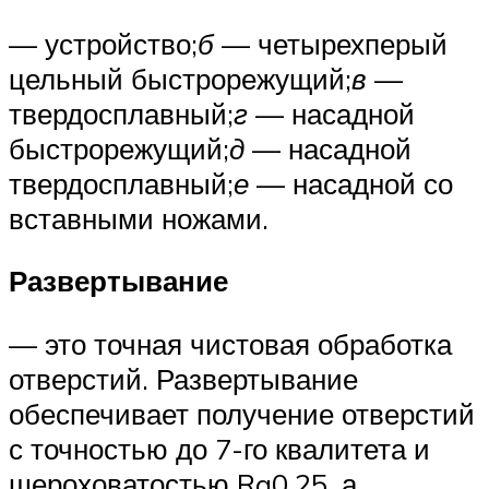
— устройство;
б
— четырехперый
цельный быстрорежущий;
в
—
твердосплавный;
г
— насадной
быстрорежущий;
д
— насадной
твердосплавный;
е
— насадной со
вставными ножами.
Развертывание
— это точная чистовая обработка
отверстий. Развертывание
обеспечивает получение отверстий
с точностью до 7-го квалитета и
шероховатостью Ra0,25, а