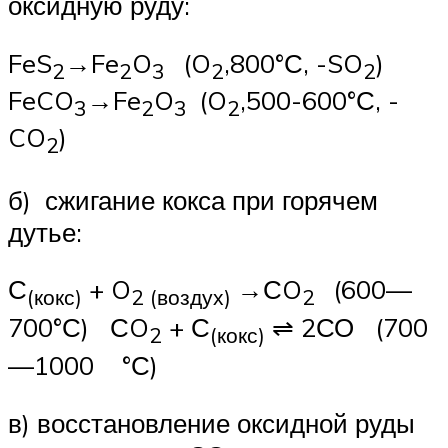
оксидную руду:
FeS
→Fe
O
(O
,800°С, -SO
)
2
2
3
2
2
FeCO
→Fe
O
(O
,500-600°С, -
3
2
3
2
CO
)
2
б) сжигание кокса при горячем
дутье:
С
+ O
→СO
(600—
(кокс)
2 (воздух)
2
700°С) СO
+ С
⇌ 2СО (700
2
(кокс)
—1000 °С)
в) восстановление оксидной руды